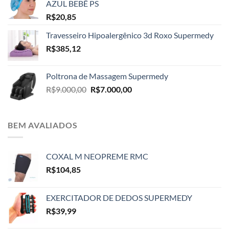
AZUL BEBÊ PS
R$
20,85
Travesseiro Hipoalergênico 3d Roxo Supermedy
R$
385,12
Poltrona de Massagem Supermedy
O
O
R$
9.000,00
R$
7.000,00
preço
preço
original
atual
era:
é:
BEM AVALIADOS
R$9.000,00.
R$7.000,00.
COXAL M NEOPREME RMC
R$
104,85
EXERCITADOR DE DEDOS SUPERMEDY
R$
39,99