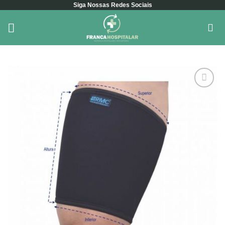
Siga Nossas Redes Sociais
Skip
to
content
Add to
wishlist