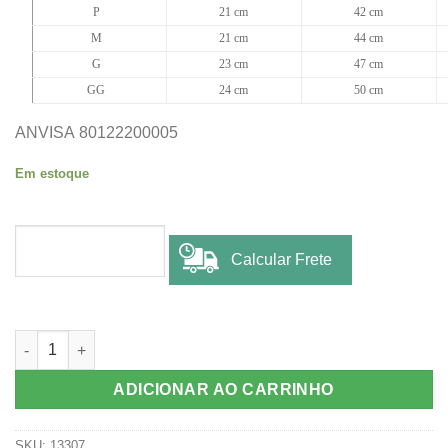
P
21 cm
42 cm
M
21 cm
44 cm
G
23 cm
47 cm
GG
24 cm
50 cm
ANVISA 80122200005
Em estoque
Calcular Frete
COXAL M NEOPREME RMC quantidade
ADICIONAR AO CARRINHO
SKU:
13307