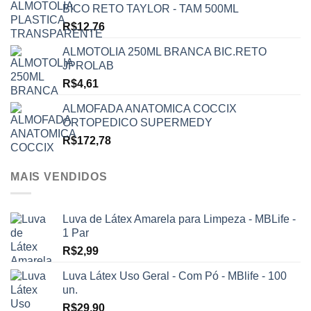
BICO RETO TAYLOR - TAM 500ML
R$
12,76
ALMOTOLIA 250ML BRANCA BIC.RETO
JPROLAB
R$
4,61
ALMOFADA ANATOMICA COCCIX
ORTOPEDICO SUPERMEDY
R$
172,78
MAIS VENDIDOS
Luva de Látex Amarela para Limpeza - MBLife -
1 Par
R$
2,99
Luva Látex Uso Geral - Com Pó - MBlife - 100
un.
R$
29,90