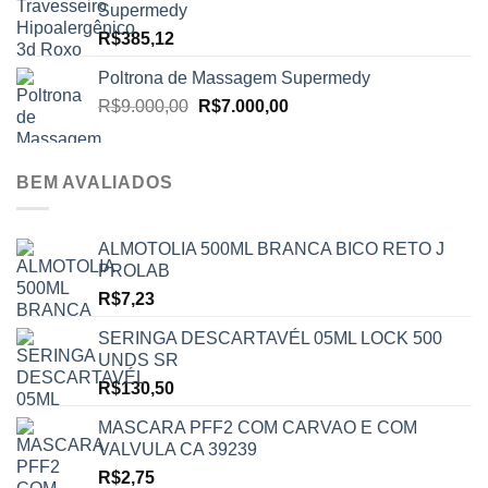
Supermedy
R$
385,12
Poltrona de Massagem Supermedy
O
O
R$
9.000,00
R$
7.000,00
preço
preço
original
atual
era:
é:
BEM AVALIADOS
R$9.000,00.
R$7.000,00.
ALMOTOLIA 500ML BRANCA BICO RETO J
PROLAB
R$
7,23
SERINGA DESCARTAVÉL 05ML LOCK 500
UNDS SR
R$
130,50
MASCARA PFF2 COM CARVAO E COM
VALVULA CA 39239
R$
2,75