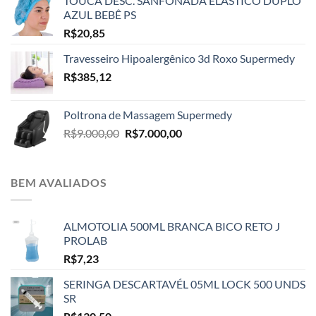
TOUCA DESC. SANFONADA ELÁSTICO DUPLO
AZUL BEBÊ PS
R$
20,85
Travesseiro Hipoalergênico 3d Roxo Supermedy
R$
385,12
Poltrona de Massagem Supermedy
O
O
R$
9.000,00
R$
7.000,00
preço
preço
original
atual
era:
é:
BEM AVALIADOS
R$9.000,00.
R$7.000,00.
ALMOTOLIA 500ML BRANCA BICO RETO J
PROLAB
R$
7,23
SERINGA DESCARTAVÉL 05ML LOCK 500 UNDS
SR