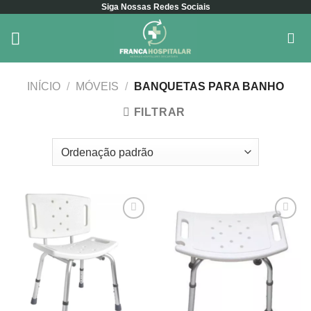
Siga Nossas Redes Sociais
Skip
to
content
INÍCIO
/
MÓVEIS
/
BANQUETAS PARA BANHO
FILTRAR
Add to
Add to
wishlist
wishlist