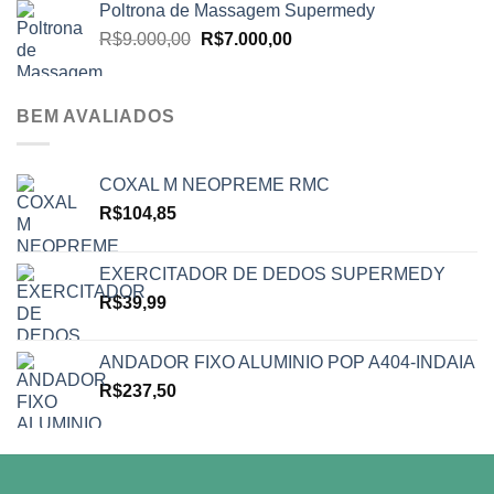
Poltrona de Massagem Supermedy
O
O
R$
9.000,00
R$
7.000,00
preço
preço
original
atual
era:
é:
BEM AVALIADOS
R$9.000,00.
R$7.000,00.
COXAL M NEOPREME RMC
R$
104,85
EXERCITADOR DE DEDOS SUPERMEDY
R$
39,99
ANDADOR FIXO ALUMINIO POP A404-INDAIA
R$
237,50