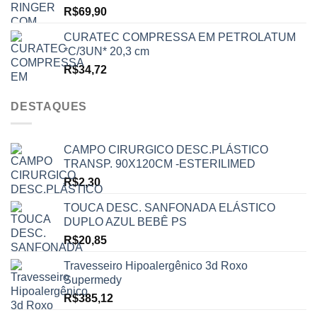
R$
69,90
CURATEC COMPRESSA EM PETROLATUM
*C/3UN* 20,3 cm
R$
34,72
DESTAQUES
CAMPO CIRURGICO DESC.PLÁSTICO
TRANSP. 90X120CM -ESTERILIMED
R$
2,30
TOUCA DESC. SANFONADA ELÁSTICO
DUPLO AZUL BEBÊ PS
R$
20,85
Travesseiro Hipoalergênico 3d Roxo
Supermedy
R$
385,12