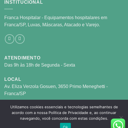
INSTITUCIONAL
Franca Hospitalar - Equipamentos hospitalares em
Franca/SP, Luvas, Máscaras, Atacado e Varejo.
ATENDIMENTO
Das 9h às 18h de Segunda - Sexta
LOCAL
Av. Eliza Verzola Gosuen, 3650 Primo Meneghetti -
Franca/SP
Utilizamos cookies essenciais e tecnologias semelhantes de
FRANCA HOSPITALAR © 2026 © - CNPJ: 27.117.711/0001-05
acordo com a nossa Política de Privacidade e, ao continuar
navegando, você concorda com estas condições.
- Todos os direitos reservados.
Ok