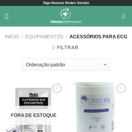
Siga Nossas Redes Sociais
Skip
to
content
INÍCIO
/
EQUIPAMENTOS
/
ACESSÓRIOS PARA ECG
FILTRAR
Add to
Add to
wishlist
wishlist
FORA DE ESTOQUE