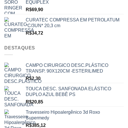
EQUIPLEX
R$
69,90
CURATEC COMPRESSA EM PETROLATUM
*C/3UN* 20,3 cm
R$
34,72
DESTAQUES
CAMPO CIRURGICO DESC.PLÁSTICO
TRANSP. 90X120CM -ESTERILIMED
R$
2,30
TOUCA DESC. SANFONADA ELÁSTICO
DUPLO AZUL BEBÊ PS
R$
20,85
Travesseiro Hipoalergênico 3d Roxo
Supermedy
R$
385,12