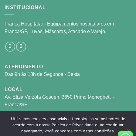
INSTITUCIONAL
Franca Hospitalar - Equipamentos hospitalares em
Franca/SP, Luvas, Máscaras, Atacado e Varejo.
ATENDIMENTO
Das 9h às 18h de Segunda - Sexta
LOCAL
Av. Eliza Verzola Gosuen, 3650 Primo Meneghetti -
Franca/SP
Utilizamos cookies essenciais e tecnologias semelhantes de
FRANCA HOSPITALAR © 2026 © - CNPJ: 27.117.711/0001-05
acordo com a nossa Política de Privacidade e, ao continuar
navegando, você concorda com estas condições.
- Todos os direitos reservados.