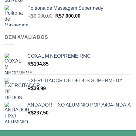
Poltrona de Massagem Supermedy
O
O
R$
9.000,00
R$
7.000,00
preço
preço
original
atual
era:
é:
BEM AVALIADOS
R$9.000,00.
R$7.000,00.
COXAL M NEOPREME RMC
R$
104,85
EXERCITADOR DE DEDOS SUPERMEDY
R$
39,99
ANDADOR FIXO ALUMINIO POP A404-INDAIA
R$
237,50