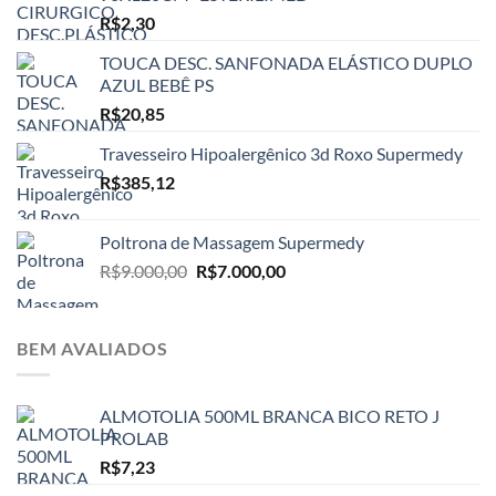
R$
2,30
TOUCA DESC. SANFONADA ELÁSTICO DUPLO
AZUL BEBÊ PS
R$
20,85
Travesseiro Hipoalergênico 3d Roxo Supermedy
R$
385,12
Poltrona de Massagem Supermedy
O
O
R$
9.000,00
R$
7.000,00
preço
preço
original
atual
era:
é:
BEM AVALIADOS
R$9.000,00.
R$7.000,00.
ALMOTOLIA 500ML BRANCA BICO RETO J
PROLAB
R$
7,23