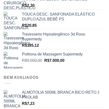
R$
2,30
TOUCA DESC. SANFONADA ELÁSTICO
DUPLO AZUL BEBÊ PS
R$
20,85
Travesseiro Hipoalergênico 3d Roxo
Supermedy
R$
385,12
Poltrona de Massagem Supermedy
O
O
R$
9.000,00
R$
7.000,00
preço
preço
original
atual
era:
é:
BEM AVALIADOS
R$9.000,00.
R$7.000,00.
ALMOTOLIA 500ML BRANCA BICO RETO J
PROLAB
R$
7,23