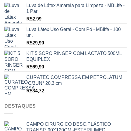
Luva de Látex Amarela para Limpeza - MBLife -
1 Par
R$
2,99
Luva Látex Uso Geral - Com Pó - MBlife - 100
un.
R$
29,90
KIT 5 SORO RINGER COM LACTATO 500ML
EQUIPLEX
R$
69,90
CURATEC COMPRESSA EM PETROLATUM
*C/3UN* 20,3 cm
R$
34,72
DESTAQUES
CAMPO CIRURGICO DESC.PLÁSTICO
TRANSP. 90X120CM -ESTERILIMED