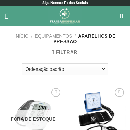
Siga Nossas Redes Sociais
Skip
to
content
INÍCIO
/
EQUIPAMENTOS
/
APARELHOS DE
PRESSÃO
FILTRAR
Add to
Add to
wishlist
wishlist
FORA DE ESTOQUE