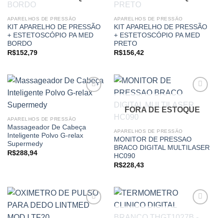
Add to
Add to
wishlist
wishlist
APARELHOS DE PRESSÃO
APARELHOS DE PRESSÃO
KIT APARELHO DE PRESSÃO
KIT APARELHO DE PRESSÃO
+ ESTETOSCÓPIO PA MED
+ ESTETOSCÓPIO PA MED
BORDO
PRETO
R$
152,79
R$
156,42
FORA DE ESTOQUE
Add to
Add to
APARELHOS DE PRESSÃO
wishlist
wishlist
Massageador De Cabeça
APARELHOS DE PRESSÃO
Inteligente Polvo G-relax
MONITOR DE PRESSAO
Supermedy
BRACO DIGITAL MULTILASER
R$
288,94
HC090
R$
228,43