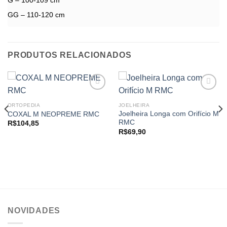
G – 100-109 cm
GG – 110-120 cm
PRODUTOS RELACIONADOS
ORTOPEDIA
JOELHEIRA
Joelheira Longa com Orifício M
COXAL M NEOPREME RMC
Add to
Add to
RMC
wishlist
wishlist
R$
104,85
R$
69,90
NOVIDADES