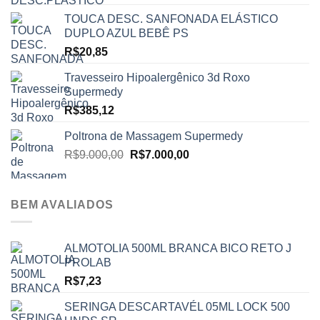
TOUCA DESC. SANFONADA ELÁSTICO
DUPLO AZUL BEBÊ PS
R$
20,85
Travesseiro Hipoalergênico 3d Roxo
Supermedy
R$
385,12
Poltrona de Massagem Supermedy
O
O
R$
9.000,00
R$
7.000,00
preço
preço
original
atual
era:
é:
BEM AVALIADOS
R$9.000,00.
R$7.000,00.
ALMOTOLIA 500ML BRANCA BICO RETO J
PROLAB
R$
7,23
SERINGA DESCARTAVÉL 05ML LOCK 500