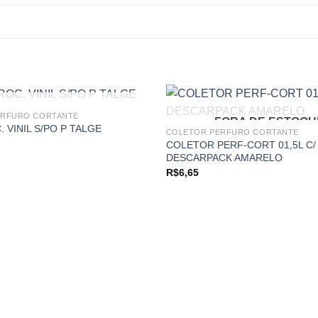
FORA DE ESTOQUE
ERFURO CORTANTE
FORA DE ESTOQU
 VINIL S/PO P TALGE
COLETOR PERFURO CORTANTE
COLETOR PERF-CORT 01,5L C/
Add to
DESCARPACK AMARELO
wishlist
R$
6,65