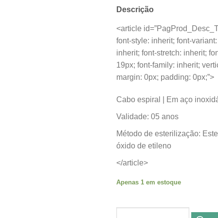
Descrição
<article id=”PagProd_Desc_Tx
font-style: inherit; font-variant
inherit; font-stretch: inherit; f
19px; font-family: inherit; vert
margin: 0px; padding: 0px;”>
Cabo espiral | Em aço inoxidáv
Validade: 05 anos
Método de esterilização: Este
óxido de etileno
</article>
Apenas 1 em estoque