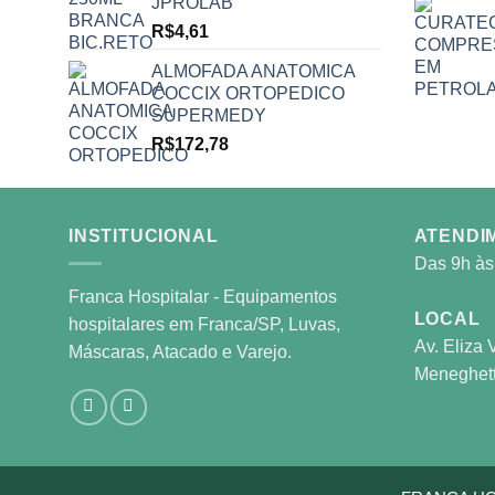
JPROLAB
R$
4,61
ALMOFADA ANATOMICA
COCCIX ORTOPEDICO
SUPERMEDY
R$
172,78
INSTITUCIONAL
ATENDI
Das 9h às
Franca Hospitalar - Equipamentos
LOCAL
hospitalares em Franca/SP, Luvas,
Av. Eliza
Máscaras, Atacado e Varejo.
Meneghett