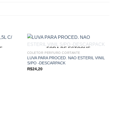
E
FORA DE ESTOQUE
COLETOR PERFURO CORTANTE
LUVA PARA PROCED. NAO ESTERIL VINIL
Add to
Add to
S/PO -DESCARPACK
wishlist
wishlist
R$
24,20
COLET
AGULH