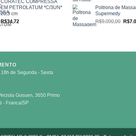
CURATEC COMPRESSA
EM PETROLATUM *C/3UN*
Poltrona de Mass
20,3 cm
Supermedy
O
R$
34,72
R$
9.000,00
R$
7.
preço
origin
era:
R$9.0
MENTO
 18h de Segunda - Sexta
 Verzola Gosuen, 3650 Primo
i - Franca/SP