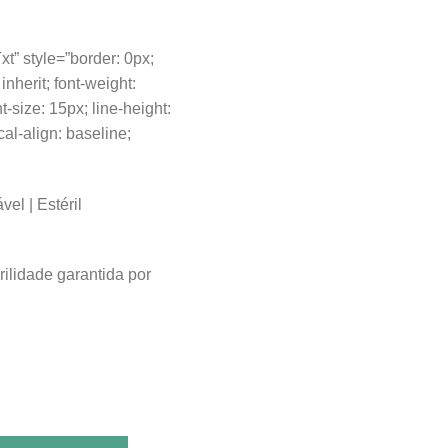
t” style=”border: 0px;
: inherit; font-weight:
ont-size: 15px; line-height:
ical-align: baseline;
el | Estéril
rilidade garantida por