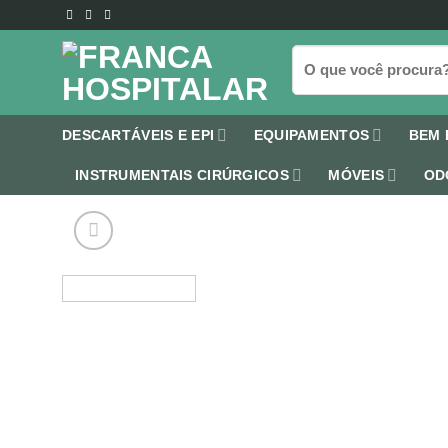
Skip
to
Pesquisar
content
por:
DESCARTÁVEIS E EPI
EQUIPAMENTOS
BEM 
INSTRUMENTAIS CIRÚRGICOS
MÓVEIS
OD