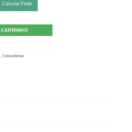
Calcular Frete
O CARRINHO
e
,
Cotoveleiras