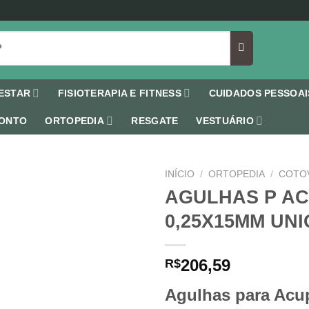
ESTAR
FISIOTERAPIA E FITNESS
CUIDADOS PESSOAI
ONTO
ORTOPEDIA
RESGATE
VESTUÁRIO
INÍCIO
/
ORTOPEDIA
/
COTO
AGULHAS P A
0,25X15MM UNI
Add to
wishlist
206,59
R$
Agulhas para Acu