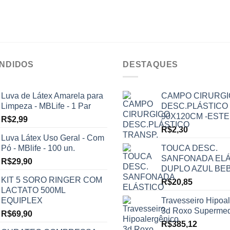
ENDIDOS
DESTAQUES
Luva de Látex Amarela para
CAMPO CIRURG
Limpeza - MBLife - 1 Par
DESC.PLÁSTICO
90X120CM -ESTE
R$
2,99
R$
2,30
Luva Látex Uso Geral - Com
Pó - MBlife - 100 un.
TOUCA DESC.
SANFONADA ELÁ
R$
29,90
DUPLO AZUL BE
KIT 5 SORO RINGER COM
R$
20,85
LACTATO 500ML
EQUIPLEX
Travesseiro Hipoa
3d Roxo Superme
R$
69,90
R$
385,12