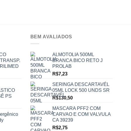
4MM 
R$
17,
BEM AVALIADOS
ICO
ALMOTOLIA 500ML
 TRANSP.
BRANCA BICO RETO J
RILIMED
PROLAB
R$
7,23
SERINGA DESCARTAVÉL
STICO
05ML LOCK 500 UNDS SR
BÊ PS
R$
130,50
MASCARA PFF2 COM
lergênico
CARVAO E COM VALVULA
dy
CA 39239
R$
2,75