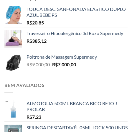
TOUCA DESC. SANFONADA ELÁSTICO DUPLO
AZUL BEBÊ PS
R$
20,85
Travesseiro Hipoalergênico 3d Roxo Supermedy
R$
385,12
Poltrona de Massagem Supermedy
O
O
R$
9.000,00
R$
7.000,00
preço
preço
original
atual
era:
é:
BEM AVALIADOS
R$9.000,00.
R$7.000,00.
ALMOTOLIA 500ML BRANCA BICO RETO J
PROLAB
R$
7,23
SERINGA DESCARTAVÉL 05ML LOCK 500 UNDS