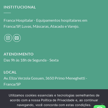
INSTITUCIONAL
Franca Hospitalar - Equipamentos hospitalares em
Franca/SP, Luvas, Máscaras, Atacado e Varejo.
ATENDIMENTO
Das 9h às 18h de Segunda - Sexta
LOCAL
Av. Eliza Verzola Gosuen, 3650 Primo Meneghetti -
Franca/SP
Utilizamos cookies essenciais e tecnologias semelhantes de
FRANCA HOSPITALAR © 2026 © - CNPJ: 27.117.711/0001-
acordo com a nossa Política de Privacidade e, ao continuar
navegando, você concorda com estas condições.
05 - Todos os direitos reservados.