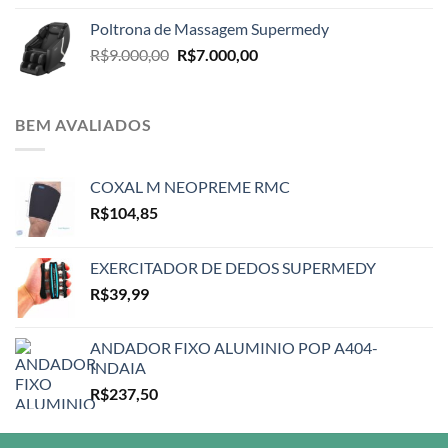
Poltrona de Massagem Supermedy
O
O
R$
9.000,00
R$
7.000,00
preço
preço
original
atual
era:
é:
BEM AVALIADOS
R$9.000,00.
R$7.000,00.
COXAL M NEOPREME RMC
R$
104,85
EXERCITADOR DE DEDOS SUPERMEDY
R$
39,99
ANDADOR FIXO ALUMINIO POP A404-
INDAIA
R$
237,50