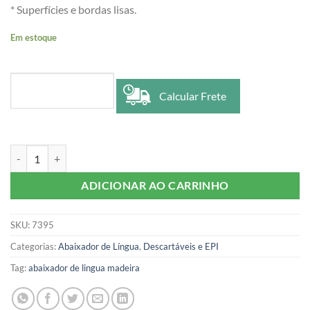
* Superfícies e bordas lisas.
Em estoque
Calcular Frete
ABAIXADOR DE LINGUA EM MADEIRA C/100 TALGE quantidade
ADICIONAR AO CARRINHO
SKU:
7395
Categorias:
Abaixador de Língua
,
Descartáveis e EPI
Tag:
abaixador de lingua madeira