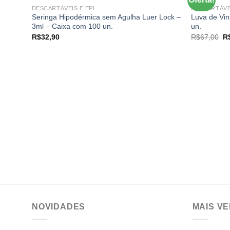
DESCARTÁVEIS E EPI
DESCARTÁVEI
Seringa Hipodérmica sem Agulha Luer Lock –
Luva de Vin
Add to
3ml – Caixa com 100 un.
un.
wishlist
O
R$
32,90
R$
67,00
R
pr
or
er
R$
NOVIDADES
MAIS V