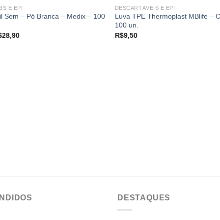
FORA DE ESTOQUE
S E EPI
DESCARTÁVEIS E EPI
il Sem – Pó Branca – Medix – 100
Luva TPE Thermoplast MBlife – 
Add to
100 un.
wishlist
O
$
28,90
R$
9,50
eço
preço
iginal
atual
a:
é:
67,00.
R$28,90.
ENDIDOS
DESTAQUES