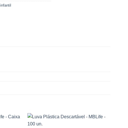
nfantil
Oferta