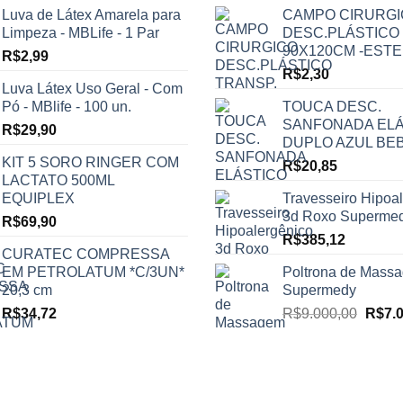
Luva de Látex Amarela para
CAMPO CIRURG
Limpeza - MBLife - 1 Par
DESC.PLÁSTICO
90X120CM -ESTE
R$
2,99
R$
2,30
Luva Látex Uso Geral - Com
Pó - MBlife - 100 un.
TOUCA DESC.
SANFONADA ELÁ
R$
29,90
DUPLO AZUL BE
KIT 5 SORO RINGER COM
R$
20,85
LACTATO 500ML
EQUIPLEX
Travesseiro Hipoa
3d Roxo Superme
R$
69,90
R$
385,12
CURATEC COMPRESSA
EM PETROLATUM *C/3UN*
Poltrona de Mass
20,3 cm
Supermedy
O
R$
34,72
R$
9.000,00
R$
7.
preço
origin
era:
R$9.0