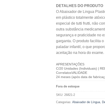
DETALHES DO PRODUTO
O Abaixador de Lingua Plast
em plástico totalmente atóxi
especial de tutti frutti, não 
outra substância medicament
segurança e praticidade no 
garganta. O produto facilita 
paladar infantil, o que propo
aceitação na hora do exame.
APRESENTAÇÕES
C/20 Unidades (Individuais) |
CorrelatosVALIDADE
24 meses (após data de fabricaç
Fora de estoque
SKU:
26821-2
Categorias:
Abaixador de Língua
,
De