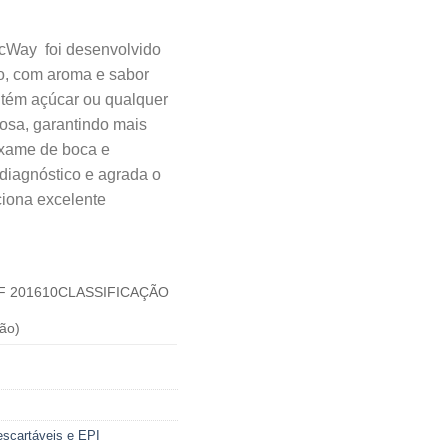
icWay foi desenvolvido
co, com aroma e sabor
contém açúcar ou qualquer
osa, garantindo mais
exame de boca e
o diagnóstico e agrada o
rciona excelente
 REF 201610CLASSIFICAÇÃO
ão)
scartáveis e EPI