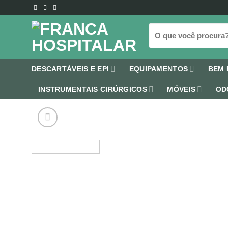
Skip
to
Pesquisar
content
por:
DESCARTÁVEIS E EPI
EQUIPAMENTOS
BEM 
INSTRUMENTAIS CIRÚRGICOS
MÓVEIS
OD