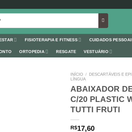
ESTAR
FISIOTERAPIA E FITNESS
CUIDADOS PESSOAI
ONTO
ORTOPEDIA
RESGATE
VESTUÁRIO
INÍCIO
/
DESCARTÁVEIS E EPI
LÍNGUA
ABAIXADOR DE
C/20 PLASTIC
Add to
TUTTI FRUTI
wishlist
17,60
R$