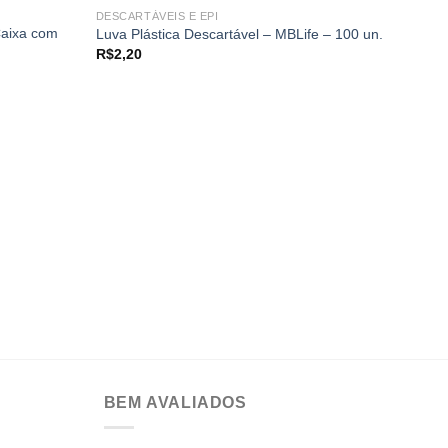
DESCARTÁVEIS E EPI
Caixa com
Luva Plástica Descartável – MBLife – 100 un.
Add to
Add to
R$
2,20
wishlist
wishlist
DESCAR
Sering
5/16- 
R$
139
BEM AVALIADOS