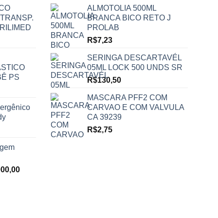
ICO
ALMOTOLIA 500ML
 TRANSP.
BRANCA BICO RETO J
RILIMED
PROLAB
R$
7,23
SERINGA DESCARTAVÉL
STICO
05ML LOCK 500 UNDS SR
BÊ PS
R$
130,50
MASCARA PFF2 COM
lergênico
CARVAO E COM VALVULA
dy
CA 39239
R$
2,75
agem
O
000,00
preço
al
atual
é:
00,00.
R$7.000,00.