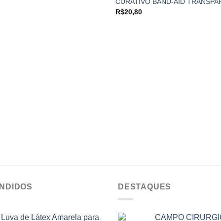
CURATIVO BAND-AID TRANSPA
Add to
R$
20,80
wishlist
ENDIDOS
DESTAQUES
Luva de Látex Amarela para
CAMPO CIRURG