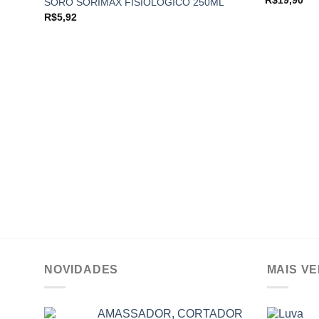
SORO SORIMAX FISIOLOGICO 250ML
Add to
R$
5,92
wishlist
NOVIDADES
MAIS V
AMASSADOR, CORTADOR