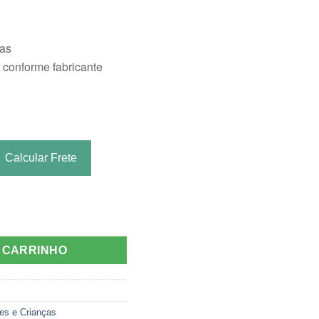
vas
conforme fabricante
Calcular Frete
TOR DE PIOLHO SUPERMEDY quantidade
O CARRINHO
es e Crianças