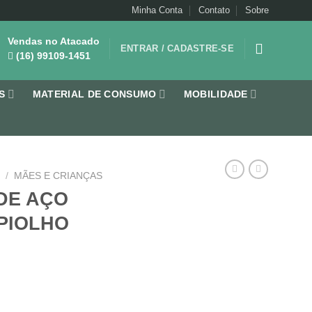
Minha Conta
Contato
Sobre
Vendas no Atacado
ENTRAR / CADASTRE-SE
(16) 99109-1451
S
MATERIAL DE CONSUMO
MOBILIDADE
S
/
MÃES E CRIANÇAS
DE AÇO
PIOLHO