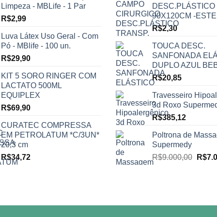
Limpeza - MBLife - 1 Par
DESC.PLÁSTICO
90X120CM -ESTE
R$
2,99
R$
2,30
Luva Látex Uso Geral - Com
Pó - MBlife - 100 un.
TOUCA DESC.
SANFONADA ELÁ
R$
29,90
DUPLO AZUL BE
KIT 5 SORO RINGER COM
R$
20,85
LACTATO 500ML
EQUIPLEX
Travesseiro Hipoa
3d Roxo Superme
R$
69,90
R$
385,12
CURATEC COMPRESSA
EM PETROLATUM *C/3UN*
Poltrona de Mass
20,3 cm
Supermedy
O
R$
34,72
R$
9.000,00
R$
7.
preço
origin
era:
R$9.0