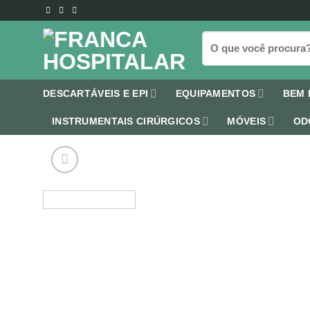
Skip
to
Pesquisar
content
por:
DESCARTÁVEIS E EPI
EQUIPAMENTOS
BEM 
INSTRUMENTAIS CIRÚRGICOS
MÓVEIS
OD