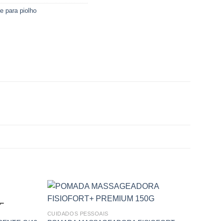
e para piolho
E
CUIDADOS PESSOAIS