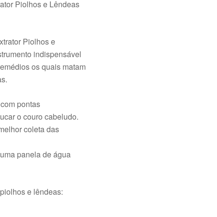
ator Piolhos e Lêndeas
trator Piolhos e
trumento indispensável
remédios os quais matam
as.
a com pontas
car o couro cabeludo.
melhor coleta das
 uma panela de água
piolhos e lêndeas: