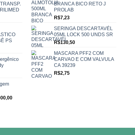
 TRANSP.
BRANCA BICO RETO J
RILIMED
PROLAB
R$
7,23
SERINGA DESCARTAVÉL
STICO
05ML LOCK 500 UNDS SR
BÊ PS
R$
130,50
MASCARA PFF2 COM
lergênico
CARVAO E COM VALVULA
dy
CA 39239
R$
2,75
agem
O
000,00
preço
al
atual
é:
00,00.
R$7.000,00.