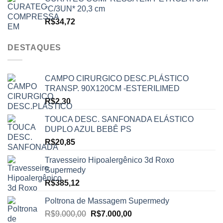
*C/3UN* 20,3 cm
R$
34,72
DESTAQUES
CAMPO CIRURGICO DESC.PLÁSTICO
TRANSP. 90X120CM -ESTERILIMED
R$
2,30
TOUCA DESC. SANFONADA ELÁSTICO
DUPLO AZUL BEBÊ PS
R$
20,85
Travesseiro Hipoalergênico 3d Roxo
Supermedy
R$
385,12
Poltrona de Massagem Supermedy
O
O
R$
9.000,00
R$
7.000,00