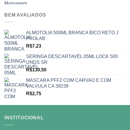
preço
preço
original
atual
era:
é:
BEM AVALIADOS
R$9.000,00.
R$7.000,00.
ALMOTOLIA 500ML BRANCA BICO RETO J
PROLAB
R$
7,23
SERINGA DESCARTAVÉL 05ML LOCK 500
UNDS SR
R$
130,50
MASCARA PFF2 COM CARVAO E COM
VALVULA CA 39239
R$
2,75
INSTITUCIONAL