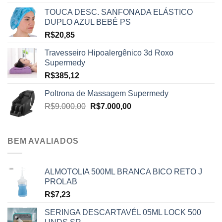
TOUCA DESC. SANFONADA ELÁSTICO
DUPLO AZUL BEBÊ PS
R$
20,85
Travesseiro Hipoalergênico 3d Roxo
Supermedy
R$
385,12
Poltrona de Massagem Supermedy
O
O
R$
9.000,00
R$
7.000,00
preço
preço
original
atual
era:
é:
BEM AVALIADOS
R$9.000,00.
R$7.000,00.
ALMOTOLIA 500ML BRANCA BICO RETO J
PROLAB
R$
7,23
SERINGA DESCARTAVÉL 05ML LOCK 500