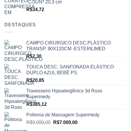
*C/3UN* 20,3 cm
R$
34,72
DESTAQUES
CAMPO CIRURGICO DESC.PLÁSTICO
TRANSP. 90X120CM -ESTERILIMED
R$
2,30
TOUCA DESC. SANFONADA ELÁSTICO
DUPLO AZUL BEBÊ PS
R$
20,85
Travesseiro Hipoalergênico 3d Roxo
Supermedy
R$
385,12
Poltrona de Massagem Supermedy
O
O
R$
9.000,00
R$
7.000,00
preço
preço