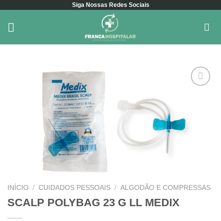
Siga Nossas Redes Sociais
Skip
to
content
Add to
wishlist
INÍCIO
/
CUIDADOS PESSOAIS
/
ALGODÃO E COMPRESSAS
SCALP POLYBAG 23 G LL MEDIX