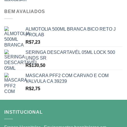
original
atual
era:
é:
BEM AVALIADOS
R$9.000,00.
R$7.000,00.
ALMOTOLIA 500ML BRANCA BICO RETO J
PROLAB
R$
7,23
SERINGA DESCARTAVÉL 05ML LOCK 500
UNDS SR
R$
130,50
MASCARA PFF2 COM CARVAO E COM
VALVULA CA 39239
R$
2,75
INSTITUCIONAL