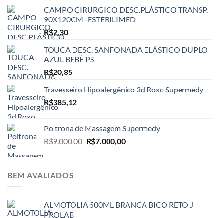
CAMPO CIRURGICO DESC.PLÁSTICO TRANSP.
90X120CM -ESTERILIMED
R$
2,30
TOUCA DESC. SANFONADA ELÁSTICO DUPLO
AZUL BEBÊ PS
R$
20,85
Travesseiro Hipoalergênico 3d Roxo Supermedy
R$
385,12
Poltrona de Massagem Supermedy
O
O
R$
9.000,00
R$
7.000,00
preço
preço
original
atual
era:
é:
BEM AVALIADOS
R$9.000,00.
R$7.000,00.
ALMOTOLIA 500ML BRANCA BICO RETO J
PROLAB