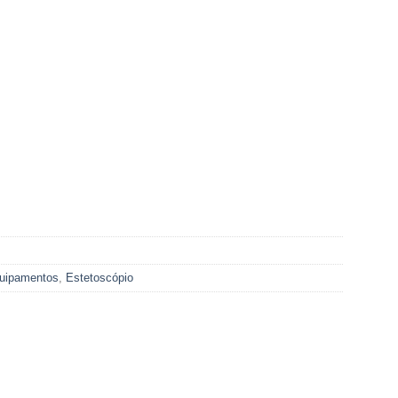
uipamentos
,
Estetoscópio