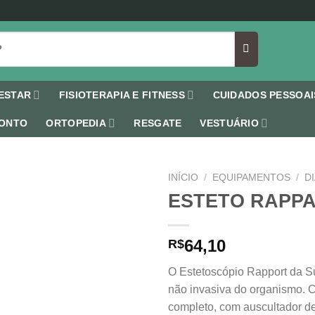
ESTAR
FISIOTERAPIA E FITNESS
CUIDADOS PESSOAI
ONTO
ORTOPEDIA
RESGATE
VESTUÁRIO
INÍCIO
/
EQUIPAMENTOS
/
D
ESTETO RAPPA
64,10
R$
Add to
wishlist
O Estetoscópio Rapport da S
não invasiva do organismo. 
completo, com auscultador de 