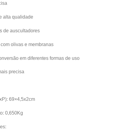
cisa
 alta qualidade
es de auscultadores
s com olivas e membranas
onversão em diferentes formas de uso
ais precisa
xP): 69×4,5x2cm
o: 0,650Kg
es: