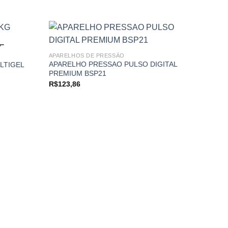
Oferta
E
APARELHOS DE PRESSÃO
APARELHO PRESSAO PULSO DIGITAL
LTIGEL
Add to
Add to
PREMIUM BSP21
wishlist
wishlist
R$
123,86
EQUIP
GEL 
GEL 
R$
254