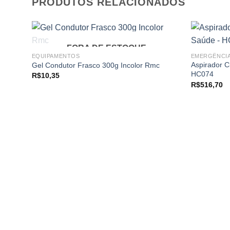
PRODUTOS RELACIONADOS
FORA DE ESTOQUE
EQUIPAMENTOS
EMERGÊNCI
Aspirador Ci
Gel Condutor Frasco 300g Incolor Rmc
Add to
HC074
R$
10,35
wishlist
R$
516,70