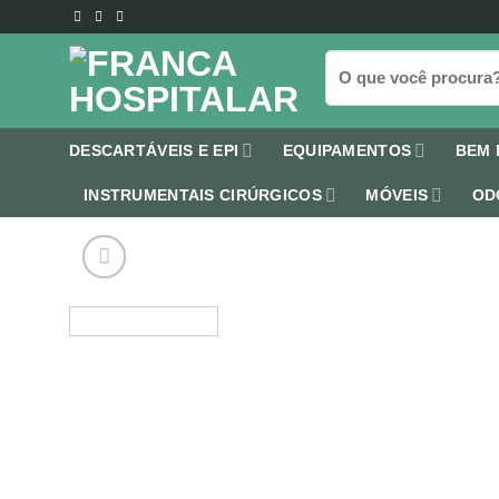
Skip
to
Pesquisar
content
por:
DESCARTÁVEIS E EPI
EQUIPAMENTOS
BEM 
INSTRUMENTAIS CIRÚRGICOS
MÓVEIS
OD