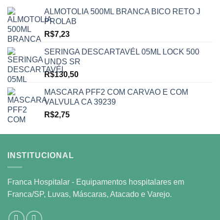
ALMOTOLIA 500ML BRANCA BICO RETO J
PROLAB
R$
7,23
SERINGA DESCARTAVÉL 05ML LOCK 500
UNDS SR
R$
130,50
MASCARA PFF2 COM CARVAO E COM
VALVULA CA 39239
R$
2,75
INSTITUCIONAL
Franca Hospitalar - Equipamentos hospitalares em
Franca/SP, Luvas, Máscaras, Atacado e Varejo.