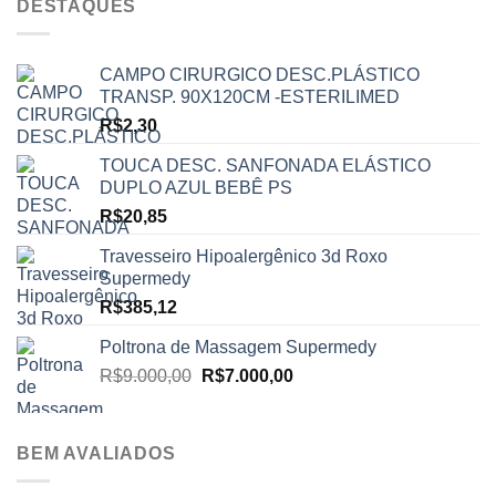
DESTAQUES
CAMPO CIRURGICO DESC.PLÁSTICO
TRANSP. 90X120CM -ESTERILIMED
R$
2,30
TOUCA DESC. SANFONADA ELÁSTICO
DUPLO AZUL BEBÊ PS
R$
20,85
Travesseiro Hipoalergênico 3d Roxo
Supermedy
R$
385,12
Poltrona de Massagem Supermedy
O
O
R$
9.000,00
R$
7.000,00
preço
preço
original
atual
era:
é:
BEM AVALIADOS
R$9.000,00.
R$7.000,00.