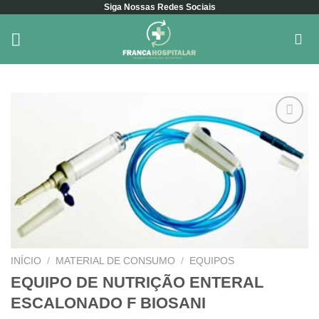
Siga Nossas Redes Sociais
Skip
to
content
Add to
wishlist
INÍCIO
/
MATERIAL DE CONSUMO
/
EQUIPOS
EQUIPO DE NUTRIÇÃO ENTERAL
ESCALONADO F BIOSANI