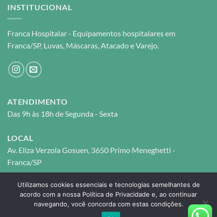
INSTITUCIONAL
Franca Hospitalar - Equipamentos hospitalares em
Franca/SP, Luvas, Máscaras, Atacado e Varejo.
ATENDIMENTO
Das 9h às 18h de Segunda - Sexta
LOCAL
Av. Eliza Verzola Gosuen, 3650 Primo Meneghetti -
Franca/SP
Utilizamos cookies essenciais e tecnologias semelhantes de
FRANCA HOSPITALAR © 2026 © - CNPJ: 27.117.711/0001-
acordo com a nossa Política de Privacidade e, ao continuar
navegando, você concorda com estas condições.
05 - Todos os direitos reservados.