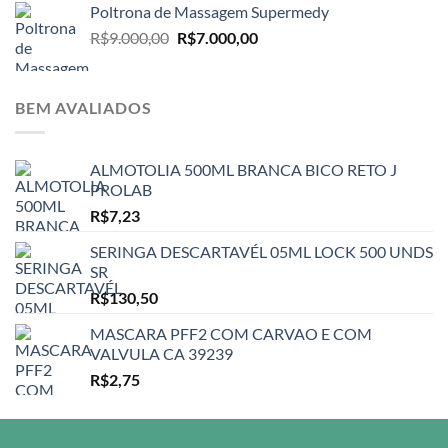
Poltrona de Massagem Supermedy
O
O
R$
9.000,00
R$
7.000,00
preço
preço
original
atual
era:
é:
BEM AVALIADOS
R$9.000,00.
R$7.000,00.
ALMOTOLIA 500ML BRANCA BICO RETO J
PROLAB
R$
7,23
SERINGA DESCARTAVÉL 05ML LOCK 500 UNDS
SR
R$
130,50
MASCARA PFF2 COM CARVAO E COM
VALVULA CA 39239
R$
2,75