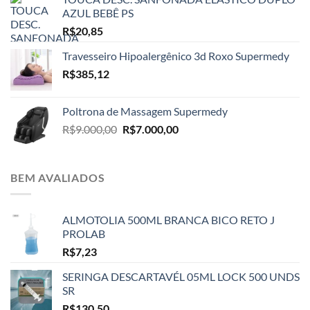
AZUL BEBÊ PS
R$
20,85
Travesseiro Hipoalergênico 3d Roxo Supermedy
R$
385,12
Poltrona de Massagem Supermedy
O
O
R$
9.000,00
R$
7.000,00
preço
preço
original
atual
era:
é:
BEM AVALIADOS
R$9.000,00.
R$7.000,00.
ALMOTOLIA 500ML BRANCA BICO RETO J
PROLAB
R$
7,23
SERINGA DESCARTAVÉL 05ML LOCK 500 UNDS
SR
R$
130,50