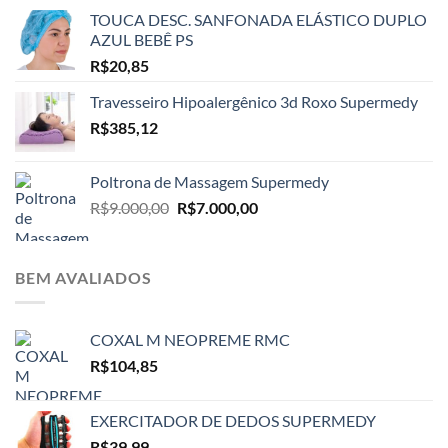
TOUCA DESC. SANFONADA ELÁSTICO DUPLO
AZUL BEBÊ PS
R$
20,85
Travesseiro Hipoalergênico 3d Roxo Supermedy
R$
385,12
Poltrona de Massagem Supermedy
O
O
R$
9.000,00
R$
7.000,00
preço
preço
original
atual
era:
é:
BEM AVALIADOS
R$9.000,00.
R$7.000,00.
COXAL M NEOPREME RMC
R$
104,85
EXERCITADOR DE DEDOS SUPERMEDY
R$
39,99